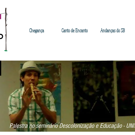
Chegança
Canto de Encanto
Andanças do SB
B
Palestra no seminário Descolonização e Educação - UNI