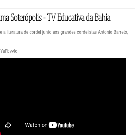
ama Soterópolis - TV Educativa da Bahia
a literatura de cordel junto aos grandes cordelistas Antonio Barreto,
zYaPbvvfc