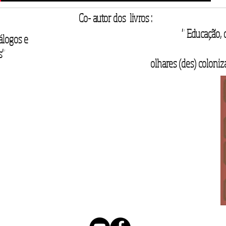
Co- autor dos livros :
" Educação, 
álogos e
s"
olhares (des) coloniza